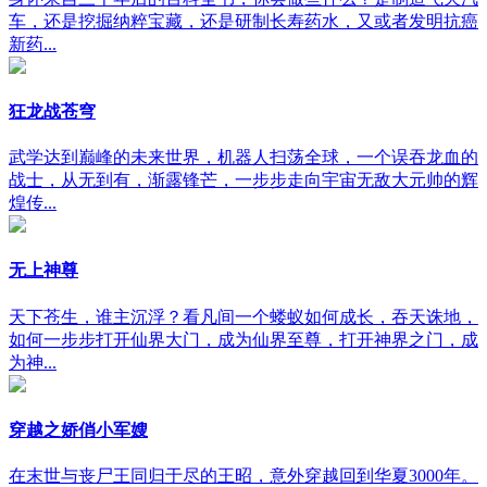
车，还是挖掘纳粹宝藏，还是研制长寿药水，又或者发明抗癌
新药...
狂龙战苍穹
武学达到巅峰的未来世界，机器人扫荡全球，一个误吞龙血的
战士，从无到有，渐露锋芒，一步步走向宇宙无敌大元帅的辉
煌传...
无上神尊
天下苍生，谁主沉浮？看凡间一个蝼蚁如何成长，吞天诛地，
如何一步步打开仙界大门，成为仙界至尊，打开神界之门，成
为神...
穿越之娇俏小军嫂
在末世与丧尸王同归于尽的王昭，意外穿越回到华夏3000年。