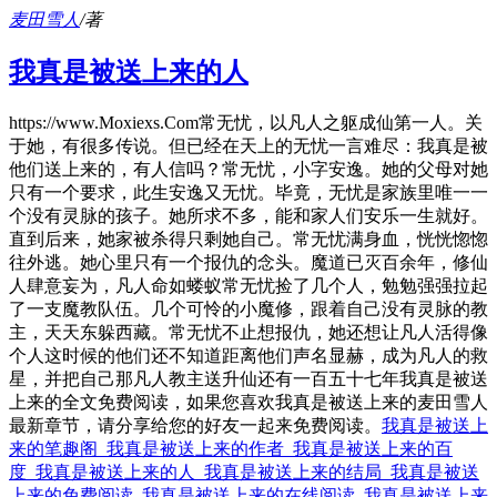
麦田雪人
/著
我真是被送上来的人
https://www.Moxiexs.Com常无忧，以凡人之躯成仙第一人。关
于她，有很多传说。但已经在天上的无忧一言难尽：我真是被
他们送上来的，有人信吗？常无忧，小字安逸。她的父母对她
只有一个要求，此生安逸又无忧。毕竟，无忧是家族里唯一一
个没有灵脉的孩子。她所求不多，能和家人们安乐一生就好。
直到后来，她家被杀得只剩她自己。常无忧满身血，恍恍惚惚
往外逃。她心里只有一个报仇的念头。魔道已灭百余年，修仙
人肆意妄为，凡人命如蝼蚁常无忧捡了几个人，勉勉强强拉起
了一支魔教队伍。几个可怜的小魔修，跟着自己没有灵脉的教
主，天天东躲西藏。常无忧不止想报仇，她还想让凡人活得像
个人这时候的他们还不知道距离他们声名显赫，成为凡人的救
星，并把自己那凡人教主送升仙还有一百五十七年我真是被送
上来的全文免费阅读，如果您喜欢我真是被送上来的麦田雪人
最新章节，请分享给您的好友一起来免费阅读。
我真是被送上
来的笔趣阁
我真是被送上来的作者
我真是被送上来的百
度
我真是被送上来的人
我真是被送上来的结局
我真是被送
上来的免费阅读
我真是被送上来的在线阅读
我真是被送上来