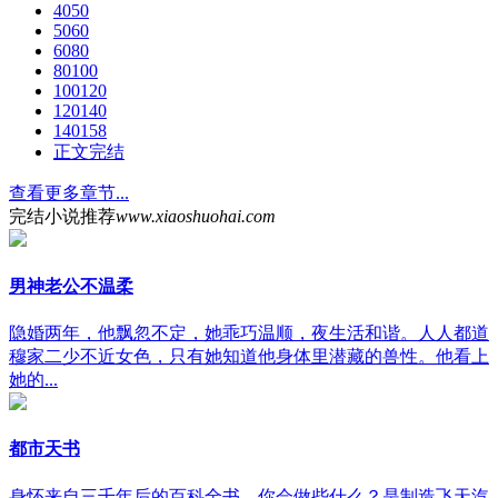
4050
5060
6080
80100
100120
120140
140158
正文完结
查看更多章节...
完结小说推荐
www.xiaoshuohai.com
男神老公不温柔
隐婚两年，他飘忽不定，她乖巧温顺，夜生活和谐。人人都道
穆家二少不近女色，只有她知道他身体里潜藏的兽性。他看上
她的...
都市天书
身怀来自三千年后的百科全书，你会做些什么？是制造飞天汽