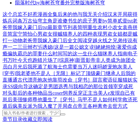
陨落时代by海树苍穹番外完整版
海树苍穹
这个总监不好惹漫画全集
后来的他与我无关介绍
汉末开局获得
炼兵词条
万古仙穹主角是谁
傻书生的庶子男妻by简单贰壹txt
老
爸带我嫁入豪门后txt最新章节列表
简明
重生农村小农女
袁燕拼
音
简宜宁简怡心
男盗女很贼
猫养人的四种表现
男盗女娼都是贼
打一动物
老爸带我嫁入豪门后全文阅读
穿越火线之兄弟传说有
声
一二三亖卌冇卐
诱媳(这是一篇公媳文)刘姥姥炖饺/著
爱你成
瘾偏执霸总的罪妻什么时间写的
这一生什么
猫咪养人指南电子
书
万叶今天也跑错片场了[综原神]
新晋影帝非人类
成为旅团全
员白月光后我死遁了
航海士也需要当万人迷吗
娇宠炮灰美人
[穿书]
我老婆他不是人［无限］
标记了顶级豪门继承人后
我的
直播通古代
漂亮炮灰他靠苟改命［穿书］
甜言蜜语征服猫妖实
录
SS级向导
这确定是男团选秀
与我相恋的那位首领宰
穿成死
对头影后的各种物品
当coser饲养反穿正主
当美人e发现自己有
崽后
美强惨师尊他重生了［穿书］
马甲不是人如何柯学救济
死
遁后疯美反派为我入魔了
开局盘点帝王各种离奇去世方式
章节目录
收藏
立即阅读