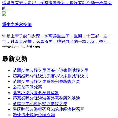
这里没有末世丧尸，没有资源匮乏，也没有动不动一枪暴头
的...
重生之悠然空间
许是上辈子怨气太深，钟离善重生了。重回二十三岁，这一
世，钟离善发誓，远离渣男，护好自己的一双儿女，奋斗...
www.xiaoshuohai.com
最新更新
苗疆少主by蝶之灵原著小说未删减
蝶之灵
还离婚吗by陈泱泱原著小说未删减
陈泱泱
苗疆少主by蝶之灵番外完整版
蝶之灵
玄黄鼎
不做梵高
缚青小说by夏多罗
夏多罗
还离婚吗by陈泱泱番外完整版
陈泱泱
苗疆少主小说by蝶之灵
蝶之灵
陨落时代by海树苍穹txt笔趣阁
海树苍穹
婚外情小说by今婳
今婳