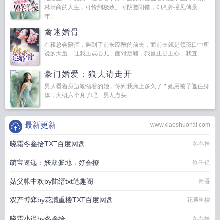
林清商的人生，可怜到极致。可阴差阳错，却意外撞见傅景
年。...
禽迷婚骨
在夜总会陪酒，遇到了前来应酬的前夫，而前夫就是领班口中所
说的大鱼，让我上点心儿，面对楚毅，我岂止是上心，我直...
豪门婚爱：狼夫请走开
男人看着身边蜷缩着的她，你到我床上多久了？她用被子遮住身
体，大概六个月了吧。男人点头...
最新更新
www.xiaoshuohai.com
晓霜冬叁拾TXT百度网盘
冬叁拾
萌宝速递：妖孽爹地，好会撩
玖千亿
姑父帐中欢by陆缙txt笔趣阁
衔香
双产博弈by花满重楼TXT百度网盘
花满重楼
晓霜小说by冬叁拾
冬叁拾