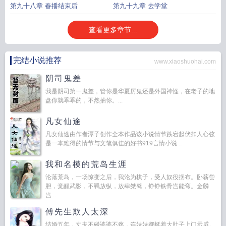
第九十八章 春播结束后
第九十九章 去学堂
查看更多章节...
完结小说推荐
www.xiaoshuohai.com
阴司鬼差
我是阴司第一鬼差，管你是华夏厉鬼还是外国神怪，在老子的地
盘你就乖乖的，不然抽你。...
凡女仙途
凡女仙途由作者潭子创作全本作品该小说情节跌宕起伏扣人心弦
是一本难得的情节与文笔俱佳的好书919言情小说...
我和名模的荒岛生涯
沦落荒岛，一场惊变之后，我沦为棋子，受人奴役摆布。卧薪尝
胆，觉醒武影，不羁放纵，放肆桀骜，铮铮铁骨岂能弯。金麟
岂...
傅先生欺人太深
结婚五年，丈夫不碰婆婆不疼，连妹妹都挺着大肚子上门示威。