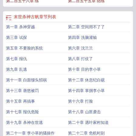
第二百五十六章 练
第二百五十五章 陪练
猫
末世杀神穿到古代只想种田txt
末世杀神古帆免费听
末世杀神穿到古代只想种
田 笔趣阁
末世杀神古凡女主
末世杀神穿到古代只想种田花三猫
末世杀神穿到
古代只想种田作者花三猫
末世杀神穿到古代只想种田笔趣阁
末世杀神古帆
章节列表
第一章 杀神穿越
第二章 空间用不了了
第三章 试探
第四章 洗脑灌输
第五章 不要脸的系统
第六章 沈兰兰
第七章 报仇
第八章 打仗了
第九章 乱逃
第十章 目的李小草
第十一章 白面馒头招祸
第十二章 休息纪白砚
第十三章 唐悠被罚
第十四章 掌掴李小草
第十五章 再搞事
第十六章 打脸
第十七章 报仇危险
第十八章 山匪袭击
第十九章 杀神在世逃
第二十章 遇叶家村知道
第二十一章 李小草的骚操作
第二十二章 危机时刻